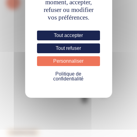
moment, accepter,
refuser ou modifier
vos préférences.
Tout accepter
Tout refuser
Personnaliser
Politique de
confidentialité
CHARNWOOD