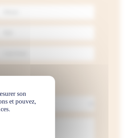
mesurer son
ons et pouvez,
ces.