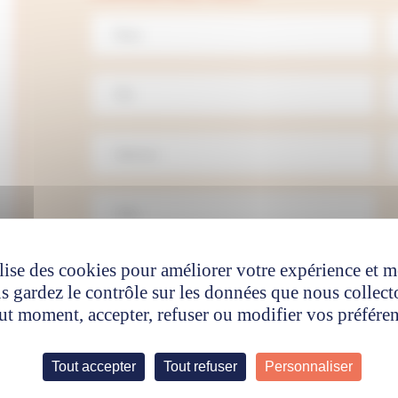
ilise des cookies pour améliorer votre expérience et 
s gardez le contrôle sur les données que nous collect
out moment, accepter, refuser ou modifier vos préféren
Tout accepter
Tout refuser
Personnaliser